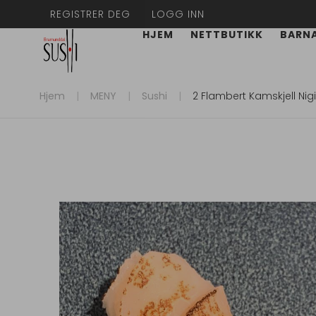
REGISTRER DEG
LOGG INN
HJEM
NETTBUTIKK
BARN
Hjem
MENY
Sushi
2 Flambert Kamskjell Nigi