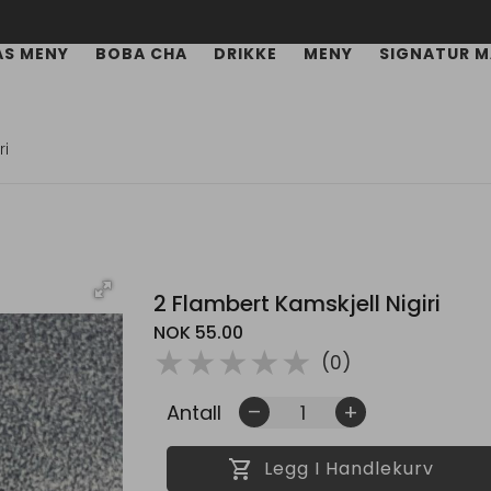
AS MENY
BOBA CHA
DRIKKE
MENY
SIGNATUR M
ri
2 Flambert Kamskjell Nigiri
NOK 55.00
( )
( )
( )
( )
( )
★
★
★
★
★
(0)
Antall
remove
add
shopping_cart
Legg I Handlekurv