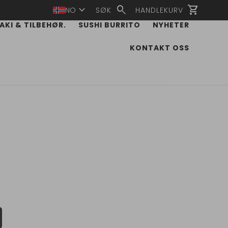
expand_more
search
shopping_cart
NO
SØK
HANDLEKURV
AKI & TILBEHØR.
SUSHI BURRITO
NYHETER
KONTAKT OSS